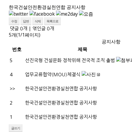
한국건설안전환경실천연합 공지사항
수정
답변
삭제
목록으로
|
댓글
0
개
엮인글
0
개
5개(1/1페이지)
공지사항
번호
제목
5
선진국형 건설문화 정착위해 전국적 조직 출범
4
업무교류협약(MOU)체결식
>>
한국건설안전환경실천연합 공지사항
2
한국건설안전환경실천연합 공지사항
1
한국건설안전환경실천연합 공지사항
글쓰기