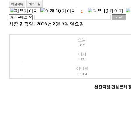
처음목록
새로고침
1
최종 편집일 :
2026년 8월 9일 일요일
오늘
3,020
어제
1,821
이번달
17,004
선진국형 건설문화 