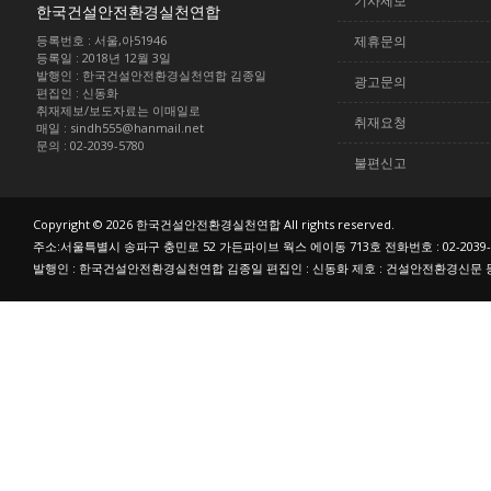
기사제보
한국건설안전환경실천연합
등록번호 : 서울,아51946
제휴문의
등록일 : 2018년 12월 3일
발행인 : 한국건설안전환경실천연합 김종일
광고문의
편집인 : 신동화
취재제보/보도자료는 이매일로
취재요청
매일 : sindh555@hanmail.net
문의 : 02-2039-5780
불편신고
Copyright © 2026 한국건설안전환경실천연합 All rights reserved.
주소:서울특별시 송파구 충민로 52 가든파이브 웍스 에이동 713호 전화번호 : 02-2039-
발행인 : 한국건설안전환경실천연합 김종일 편집인 : 신동화 제호 : 건설안전환경신문 등록번호