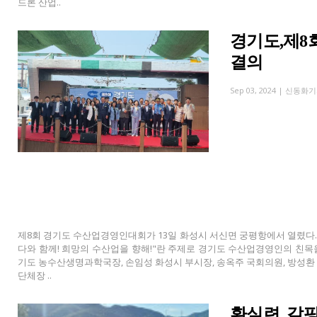
드론 산업..
경기도,제8
결의
Sep 03, 2024 |
신동화기
제8회 경기도 수산업경영인대회가 13일 화성시 서신면 궁평항에서 열렸다. 코
다와 함께! 희망의 수산업을 향해!"란 주제로 경기도 수산업경영인의 친목
기도 농수산생명과학국장, 손임성 화성시 부시장, 송옥주 국회의원, 방성
단체장 ..
환실련, 갈