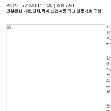
관리자
|
2019.01.14 11:05
|
조회
2841
건설관련 기관,단체,학계,산업계등 최고 전문가로 구성
한
회
도
하
한
를
전
적
의
등
1
건