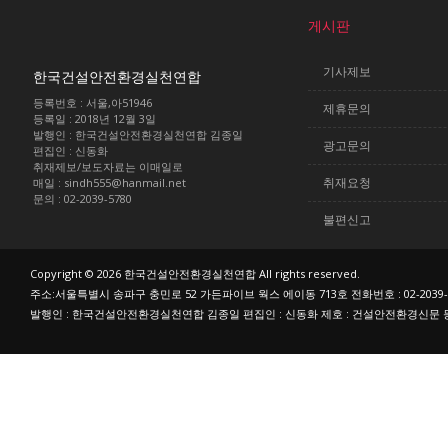
게시판
기사제보
한국건설안전환경실천연합
등록번호 : 서울,아51946
제휴문의
등록일 : 2018년 12월 3일
발행인 : 한국건설안전환경실천연합 김종일
광고문의
편집인 : 신동화
취재제보/보도자료는 이매일로
매일 : sindh555@hanmail.net
취재요청
문의 : 02-2039-5780
불편신고
Copyright © 2026 한국건설안전환경실천연합 All rights reserved.
주소:서울특별시 송파구 충민로 52 가든파이브 웍스 에이동 713호 전화번호 : 02-2039-
발행인 : 한국건설안전환경실천연합 김종일 편집인 : 신동화 제호 : 건설안전환경신문 등록번호