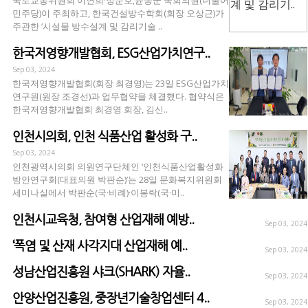
국토교통위원회 이연희·정준호,윤종군 국회의원(더불어
민주당)이 주최하고, 한국건설방수학회(회장 오상근)가
주관한 ‘시설물 방수설계 및 감리기술 ..
한국저영향개발협회, ESG산업가치연구..
Sep 03, 2024
한국저영향개발협회(회장 최경영)는 23일 ESG산업가치
연구원(원장 조경선)과 업무협약을 체결했다. 협약식은
한국저영향개발협회 최경영 회장, 김신..
인천시의회, 인천 식품산업 활성화 구..
Sep 03, 2024
인천광역시의회 의원연구단체인 ‘인천식품산업활성화
방안연구회(대표의원 박판순)’는 28일 문화복지위원회
세미나실에서 박판순(국·비례)·이봉락(국·미..
인천시교육청, 참여형 산업재해 예방..
Sep 03, 2024
‘폭염 및 산재 사각지대 산업재해 예..
Sep 03, 2024
성남산업진흥원 샤크(SHARK) 자율..
Sep 03, 2024
안양산업진흥원, 중장년기술창업센터 4..
Sep 03, 2024