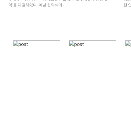
약'을 체결하였다. 이날 협약식에..
련 연
PHOTO
곱게 물들어가는 단풍
김장을 기다리는 배추
가
화
Nov 09, 2021
Nov 09, 2021
Nov 