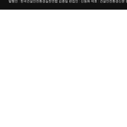
발행인 : 한국건설안전환경실천연합 김종일 편집인 : 신동화 제호 : 건설안전환경신문 등록번호