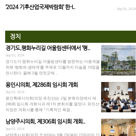
‘2024 기후산업국제박람회’ 한-I..
Sep 03, 2024
정치
경기도,평화누리길 어울림센터에서 ‘평..
Sep 03, 2024
경기도가 평화누리길 어울림센터를 방문하는 이용객을
위해 ‘평화와 생태계’를 주제로 12월까지 미술품 19점을
전시한다. 올해 3월 연천군에 ..
용인시의회, 제286회 임시회 개회
Sep 03, 2024
용인특례시의회(의장 유진선)는 2일 본회의장에서 제
286회 임시회 개회식과 제1차 본회의를 열었다. 유진선
의장은 개회사를 통해 "기록적인 폭염..
남양주시의회, 제306회 임시회 개회..
Sep 03, 2024
남양주시의회(의장 조성대)는 9월 2일부터 13일까지 12