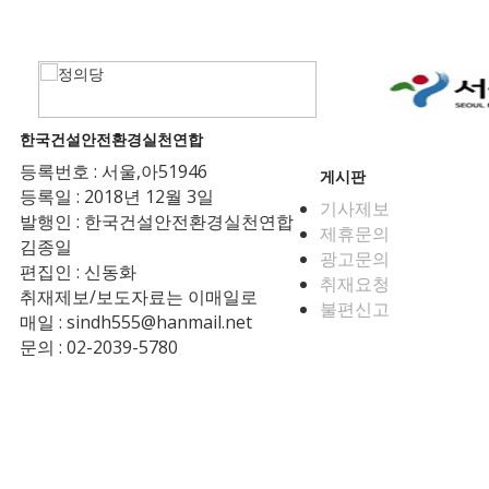
한국건설안전환경실천연합
등록번호 : 서울,아51946
게시판
등록일 : 2018년 12월 3일
기사제보
발행인 : 한국건설안전환경실천연합
제휴문의
김종일
광고문의
편집인 : 신동화
취재요청
취재제보/보도자료는 이매일로
불편신고
매일 : sindh555@hanmail.net
문의 : 02-2039-5780
Copyright © 2026 한국건설안전환경실천연합 All rights reserved.
주소:서울특별시 송파구 충민로 52 가든파이브 웍스 에이동 713호 전화번호 
발행인 : 한국건설안전환경실천연합 김종일 편집인 : 신동화 제호 : 건설안
서비스 이용약관
|
개인정보처리방침
|
게시물 게재원칙
|
청소년보