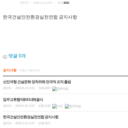
관리자
조회
|
2018.11.22 13:47
|
2022
한국건설안전환경실천연합 공지사항
댓글
0
개
공지사항
5개(1/1페이지)
선진국형 건설문화 정착위해 전국적 조직 출범
관리자
2019.01.14 11:05
조회 2833
|
|
업무교류협약(MOU)체결식
관리자
2018.11.22 13:47
조회 2143
|
|
한국건설안전환경실천연합 공지사항
관리자
2018.11.22 13:47
조회 2015
|
|