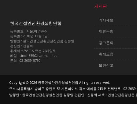
게시판
기사제보
한국건설안전환경실천연합
등록번호 : 서울,아51946
제휴문의
등록일 : 2018년 12월 3일
발행인 : 한국건설안전환경실천연합 김종일
광고문의
편집인 : 신동화
취재제보/보도자료는 이매일로
취재요청
매일 : sindh555@hanmail.net
문의 : 02-2039-5780
불편신고
Copyright © 2026 한국건설안전환경실천연합 All rights reserved.
주소:서울특별시 송파구 충민로 52 가든파이브 웍스 에이동 713호 전화번호 : 02-2039-
발행인 : 한국건설안전환경실천연합 김종일 편집인 : 신동화 제호 : 건설안전환경신문 등록번호