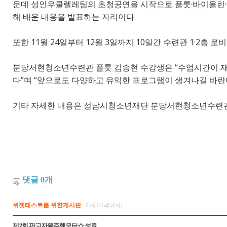
운데 성인우쿨렐레팀의 초청공연을 시작으로 플룻·바이올린·어
해 배운 내용을 발표하는 자리이다.
또한 11월 24일부터 12월 3일까지 10일간 수련관 1·2층 
분당서현청소년수련관 플룻 김송현 수강생은 “수업시간이 재
다”며 “앞으로도 다양하고 유익한 프로그램이 생겨나길 바란다
기타 자세한 내용은 성남시청소년재단 분당서현청소년수련관 문화
댓글
0
개
위젯테스트를 위한게시판
6개(1/1페이지)
제2회 판교자율주행모터쇼 성료...