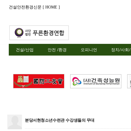
건설안전환경신문 [ HOME ]
건설/산업
안전 /환경
오피니언
정치/사회
분당서현청소년수련관 수강생들의 무대