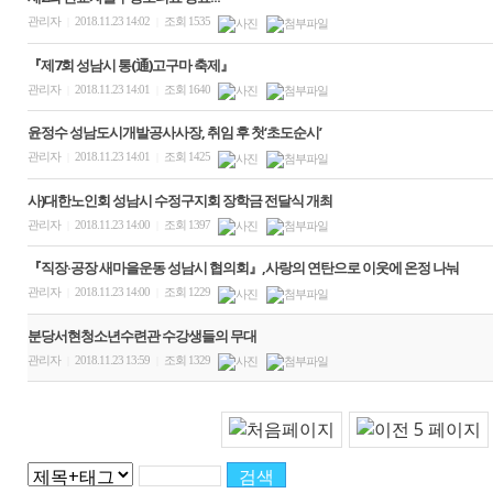
관리자
2018.11.23 14:02
조회 1535
|
|
『제7회 성남시 통(通)고구마 축제』
관리자
2018.11.23 14:01
조회 1640
|
|
윤정수 성남도시개발공사사장, 취임 후 첫‘초도순시’
관리자
2018.11.23 14:01
조회 1425
|
|
사)대한노인회 성남시 수정구지회 장학금 전달식 개최
관리자
2018.11.23 14:00
조회 1397
|
|
『직장·공장 새마을운동 성남시 협의회』,사랑의 연탄으로 이웃에 온정 나눠
관리자
2018.11.23 14:00
조회 1229
|
|
분당서현청소년수련관 수강생들의 무대
관리자
2018.11.23 13:59
조회 1329
|
|