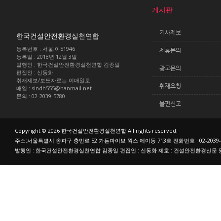
게시판
기사제보
한국건설안전환경실천연합
등록번호 : 서울,아51946
제휴문의
등록일 : 2018년 12월 3일
발행인 : 한국건설안전환경실천연합 김종일
광고문의
편집인 : 신동화
취재제보/보도자료는 이매일로
취재요청
매일 : sindh555@hanmail.net
문의 : 02-2039-5780
불편신고
Copyright © 2026 한국건설안전환경실천연합 All rights reserved.
주소:서울특별시 송파구 충민로 52 가든파이브 웍스 에이동 713호 전화번호 : 02-2039-
발행인 : 한국건설안전환경실천연합 김종일 편집인 : 신동화 제호 : 건설안전환경신문 등록번호