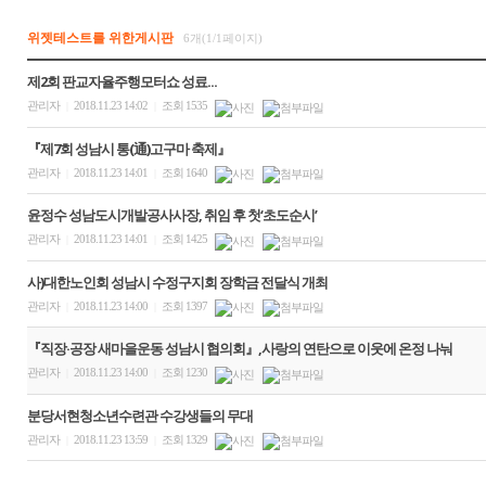
위젯테스트를 위한게시판
6개(1/1페이지)
제2회 판교자율주행모터쇼 성료...
관리자
2018.11.23 14:02
조회 1535
|
|
『제7회 성남시 통(通)고구마 축제』
관리자
2018.11.23 14:01
조회 1640
|
|
윤정수 성남도시개발공사사장, 취임 후 첫‘초도순시’
관리자
2018.11.23 14:01
조회 1425
|
|
사)대한노인회 성남시 수정구지회 장학금 전달식 개최
관리자
2018.11.23 14:00
조회 1397
|
|
『직장·공장 새마을운동 성남시 협의회』,사랑의 연탄으로 이웃에 온정 나눠
관리자
2018.11.23 14:00
조회 1230
|
|
분당서현청소년수련관 수강생들의 무대
관리자
2018.11.23 13:59
조회 1329
|
|