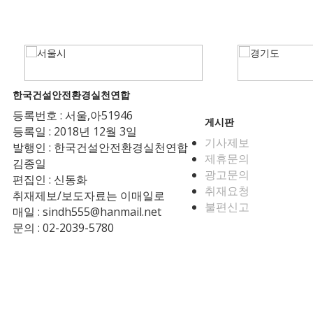
한국건설안전환경실천연합
등록번호 : 서울,아51946
게시판
등록일 : 2018년 12월 3일
기사제보
발행인 : 한국건설안전환경실천연합
제휴문의
김종일
광고문의
편집인 : 신동화
취재요청
취재제보/보도자료는 이매일로
불편신고
매일 : sindh555@hanmail.net
문의 : 02-2039-5780
Copyright © 2026 한국건설안전환경실천연합 All rights reserved.
주소:서울특별시 송파구 충민로 52 가든파이브 웍스 에이동 713호 전화번호 
발행인 : 한국건설안전환경실천연합 김종일 편집인 : 신동화 제호 : 건설안